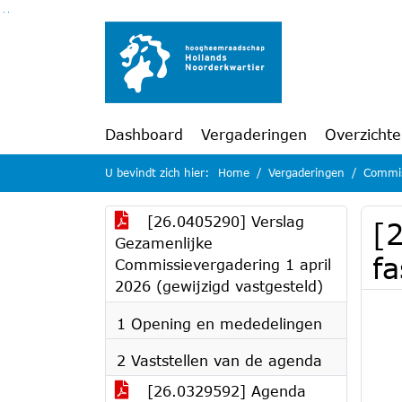
Ga naar de inhoud van deze pagina
Ga naar het zoeken
Ga naar het menu
Dashboard
Vergaderingen
Overzicht
U bevindt zich hier:
Home
Vergaderingen
Commis
[26.0405290] Verslag
[
Gezamenlijke
f
Commissievergadering 1 april
2026 (gewijzigd vastgesteld)
1 Opening en mededelingen
2 Vaststellen van de agenda
[26.0329592] Agenda