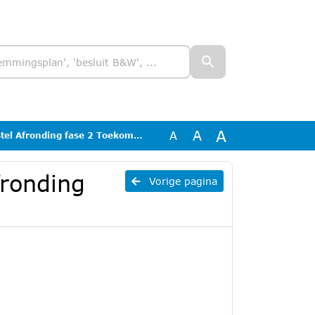
A
A
A
Afronding fase 2 Toekomstvisie
fronding
Vorige pagina