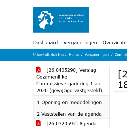
Ga naar de inhoud van deze pagina
Ga naar het zoeken
Ga naar het menu
Dashboard
Vergaderingen
Overzicht
U bevindt zich hier:
Home
Vergaderingen
Commis
[26.0405290] Verslag
[
Gezamenlijke
1
Commissievergadering 1 april
2026 (gewijzigd vastgesteld)
1 Opening en mededelingen
2 Vaststellen van de agenda
[26.0329592] Agenda