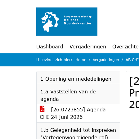
Ga naar de inhoud van deze pagina
Ga naar het zoeken
Ga naar het menu
Dashboard
Vergaderingen
Overzicht
U bevindt zich hier:
Home
Vergaderingen
AB CHI
[
1 Opening en mededelingen
P
1.a Vaststellen van de
agenda
2
[26.0723855] Agenda
CHI 24 juni 2026
1.b Gelegenheid tot inspreken
(Vertegenwoordigende rol)