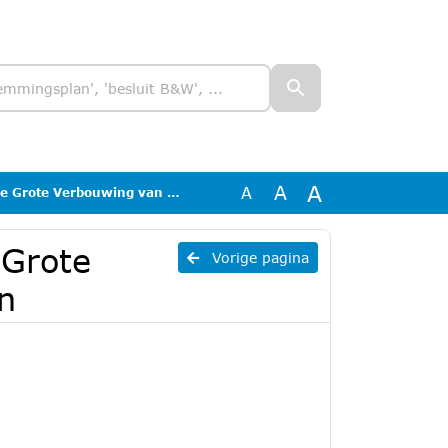
A
A
A
 Verbouwing van de waterketen
 Grote
Vorige pagina
n