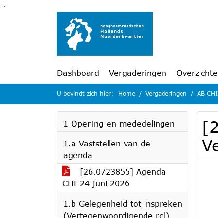
Ga naar de inhoud van deze pagina
Ga naar het zoeken
Ga naar het menu
Dashboard
Vergaderingen
Overzicht
U bevindt zich hier:
Home
Vergaderingen
AB CHI
[
1 Opening en mededelingen
V
1.a Vaststellen van de
agenda
[26.0723855] Agenda
CHI 24 juni 2026
1.b Gelegenheid tot inspreken
(Vertegenwoordigende rol)