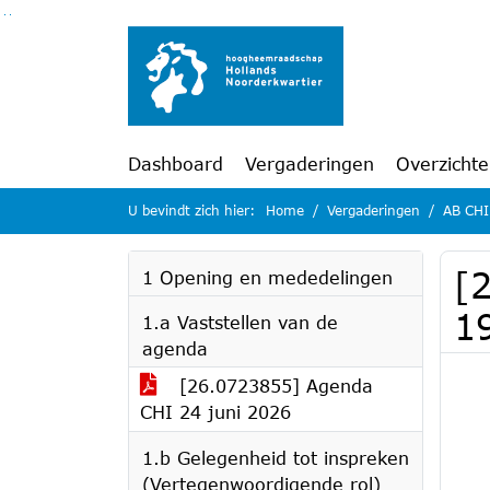
Ga naar de inhoud van deze pagina
Ga naar het zoeken
Ga naar het menu
Dashboard
Vergaderingen
Overzicht
U bevindt zich hier:
Home
Vergaderingen
AB CHI
[
1 Opening en mededelingen
1
1.a Vaststellen van de
agenda
[26.0723855] Agenda
CHI 24 juni 2026
1.b Gelegenheid tot inspreken
(Vertegenwoordigende rol)