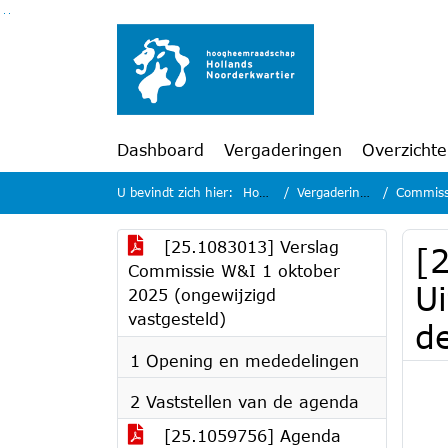
Ga naar de inhoud van deze pagina
Ga naar het zoeken
Ga naar het menu
Dashboard
Vergaderingen
Overzicht
U bevindt zich hier:
Home
Vergaderingen
Commissi
[25.1083013] Verslag
[2
Commissie W&I 1 oktober
Ui
2025 (ongewijzigd
vastgesteld)
d
1 Opening en mededelingen
2 Vaststellen van de agenda
[25.1059756] Agenda