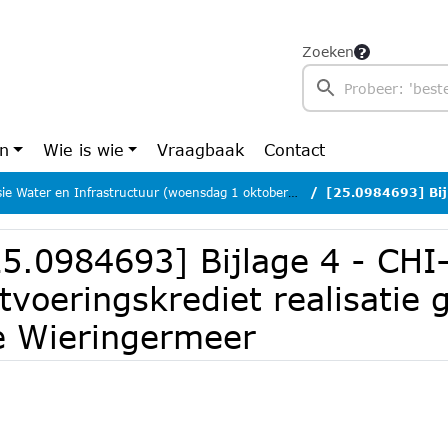
Zoeken
en
Wie is wie
Vraagbaak
Contact
e Water en Infrastructuur (woensdag 1 oktober 2025)
[25.0984693] Bijlage 4 - CHI-Besluit 
5.0984693] Bijlage 4 - CHI-
tvoeringskrediet realisatie
e Wieringermeer