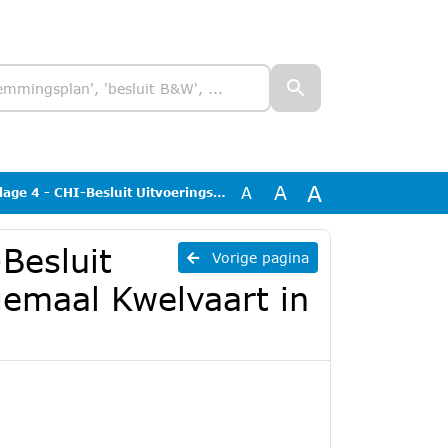
A
A
A
Uitvoeringskrediet realisatie gemaal Kwelvaart in de Wieringermeer
Besluit
Vorige pagina
 gemaal Kwelvaart in