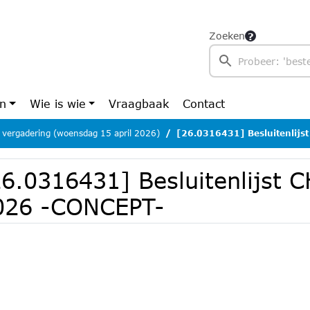
Zoeken
en
Wie is wie
Vraagbaak
Contact
 vergadering (woensdag 15 april 2026)
[26.0316431] Besluitenlijst C
26.0316431] Besluitenlijst 
026 -CONCEPT-