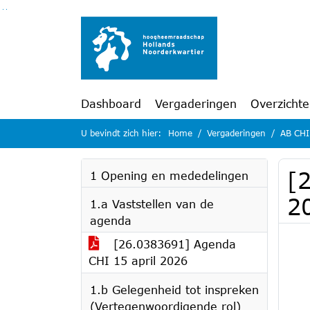
Ga naar de inhoud van deze pagina
Ga naar het zoeken
Ga naar het menu
Dashboard
Vergaderingen
Overzicht
U bevindt zich hier:
Home
Vergaderingen
AB CHI
[
1 Opening en mededelingen
2
1.a Vaststellen van de
agenda
[26.0383691] Agenda
CHI 15 april 2026
1.b Gelegenheid tot inspreken
(Vertegenwoordigende rol)