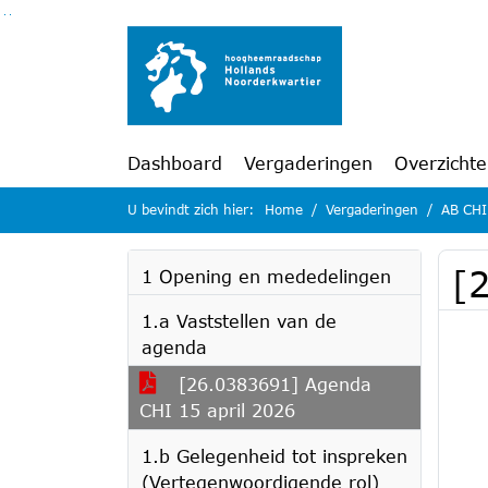
Ga naar de inhoud van deze pagina
Ga naar het zoeken
Ga naar het menu
Dashboard
Vergaderingen
Overzicht
U bevindt zich hier:
Home
Vergaderingen
AB CHI
[
1 Opening en mededelingen
1.a Vaststellen van de
agenda
[26.0383691] Agenda
CHI 15 april 2026
1.b Gelegenheid tot inspreken
(Vertegenwoordigende rol)