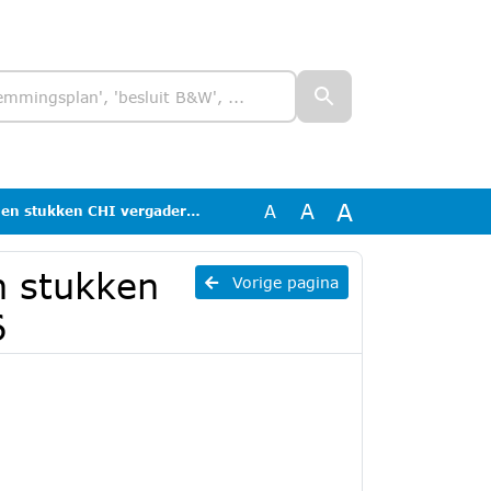
A
A
A
n CHI vergadering 15 april 2026
n stukken
Vorige pagina
6