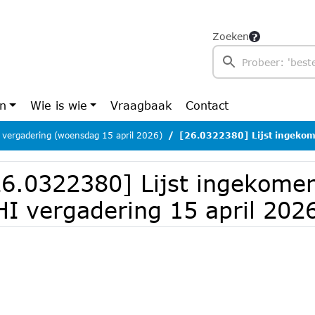
Zoeken
en
Wie is wie
Vraagbaak
Contact
 vergadering (woensdag 15 april 2026)
[26.0322380] Lijst ingekomen stukke
26.0322380] Lijst ingekome
HI vergadering 15 april 202