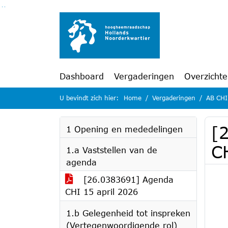
Ga naar de inhoud van deze pagina
Ga naar het zoeken
Ga naar het menu
Dashboard
Vergaderingen
Overzicht
U bevindt zich hier:
Home
Vergaderingen
AB CHI
[
1 Opening en mededelingen
C
1.a Vaststellen van de
agenda
[26.0383691] Agenda
CHI 15 april 2026
1.b Gelegenheid tot inspreken
(Vertegenwoordigende rol)