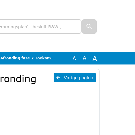
A
A
A
onding fase 2 Toekomstvisie
fronding
Vorige pagina