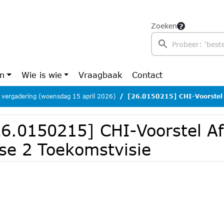
Zoeken
en
Wie is wie
Vraagbaak
Contact
 vergadering (woensdag 15 april 2026)
[26.0150215] CHI-Voorstel Afr
26.0150215] CHI-Voorstel A
ase 2 Toekomstvisie