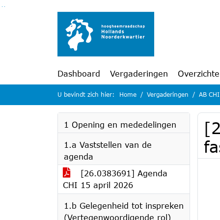
Ga naar de inhoud van deze pagina
Ga naar het zoeken
Ga naar het menu
Dashboard
Vergaderingen
Overzicht
U bevindt zich hier:
Home
Vergaderingen
AB CHI
[
1 Opening en mededelingen
f
1.a Vaststellen van de
agenda
[26.0383691] Agenda
CHI 15 april 2026
1.b Gelegenheid tot inspreken
(Vertegenwoordigende rol)