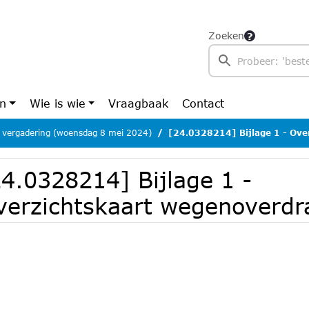
Zoeken
en
Wie is wie
Vraagbaak
Contact
 vergadering (woensdag 8 mei 2024)
[24.0328214] Bijlage 1 - Overzichtskaa
24.0328214] Bijlage 1 -
verzichtskaart wegenoverdr