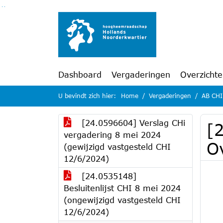
Ga naar de inhoud van deze pagina
Ga naar het zoeken
Ga naar het menu
Dashboard
Vergaderingen
Overzicht
U bevindt zich hier:
Home
Vergaderingen
AB CHI
[24.0596604] Verslag CHi
[
vergadering 8 mei 2024
O
(gewijzigd vastgesteld CHI
12/6/2024)
[24.0535148]
Besluitenlijst CHI 8 mei 2024
(ongewijzigd vastgesteld CHI
12/6/2024)