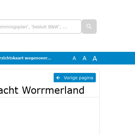
A
A
A
rt wegenoverdracht Worrmerland
Vorige pagina
acht Worrmerland