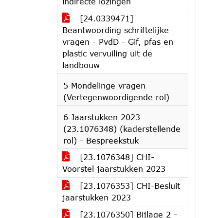
indirecte lozingen
[24.0339471]
Beantwoording schriftelijke
vragen - PvdD - Gif, pfas en
plastic vervuiling uit de
landbouw
5 Mondelinge vragen
(Vertegenwoordigende rol)
6 Jaarstukken 2023
(23.1076348) (kaderstellende
rol) - Bespreekstuk
[23.1076348] CHI-
Voorstel jaarstukken 2023
[23.1076353] CHI-Besluit
jaarstukken 2023
[23.1076350] Bijlage 2 -