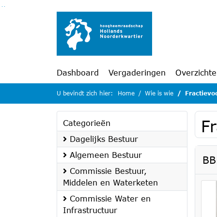
Ga naar de inhoud van deze pagina
Ga naar het zoeken
Ga naar het menu
Dashboard
Vergaderingen
Overzicht
U bevindt zich hier:
Home
Wie is wie
Fractievoo
Fr
Categorieën
Dagelijks Bestuur
Algemeen Bestuur
BB
Commissie Bestuur,
Middelen en Waterketen
Commissie Water en
Infrastructuur