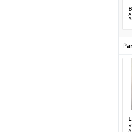
B
A
B
Par
L
v
A