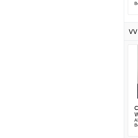
B
VV
C
W
A
B