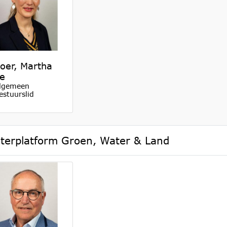
oer, Martha
e
lgemeen
estuurslid
terplatform Groen, Water & Land