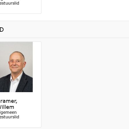
estuurslid
D
ramer,
illem
lgemeen
estuurslid