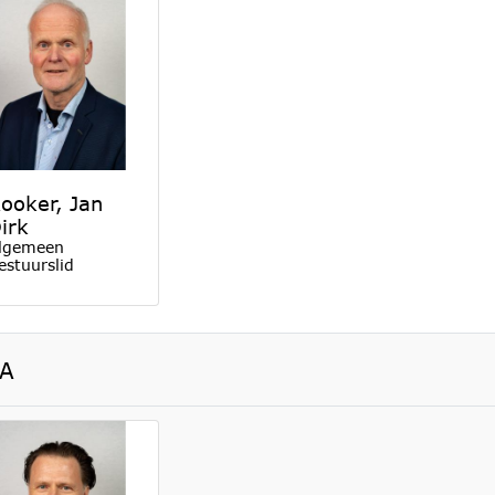
ooker, Jan
irk
lgemeen
estuurslid
A