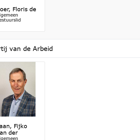
oer, Floris de
lgemeen
estuurslid
tij van de Arbeid
aan, Fijko
an der
lgemeen