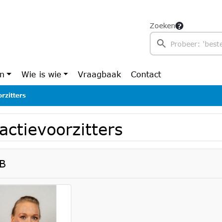
Zoeken
en
Wie is wie
Vraagbaak
Contact
rzitters
actievoorzitters
B