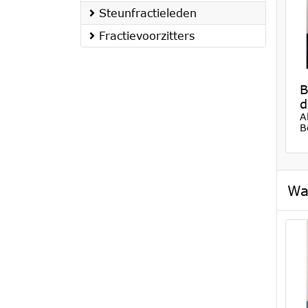
Steunfractieleden
Fractievoorzitters
B
d
A
B
Wa