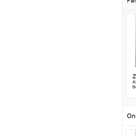
Z
A
B
On