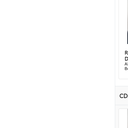
R
D
A
B
CD