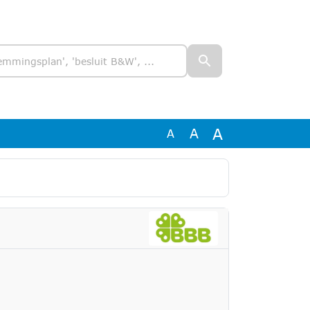
A
A
A