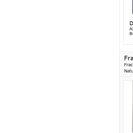
D
A
B
Fr
Frac
Natu