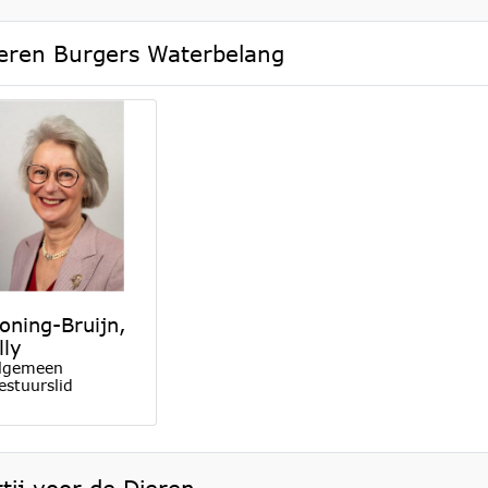
eren Burgers Waterbelang
oning-Bruijn,
lly
lgemeen
estuurslid
tij voor de Dieren