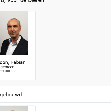
oon, Fabian
lgemeen
estuurslid
gebouwd