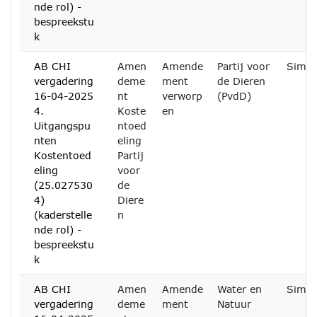
nde rol) -
bespreekstu
k
AB CHI
Amen
Amende
Partij voor
Simon
vergadering
deme
ment
de Dieren
16-04-2025
nt
verworp
(PvdD)
4.
Koste
en
Uitgangspu
ntoed
nten
eling
Kostentoed
Partij
eling
voor
(25.027530
de
4)
Diere
(kaderstelle
n
nde rol) -
bespreekstu
k
AB CHI
Amen
Amende
Water en
Simon
vergadering
deme
ment
Natuur