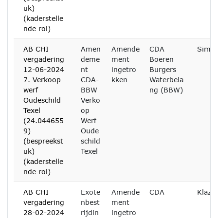
uk)
(kaderstelle
nde rol)
AB CHI
Amen
Amende
CDA
Simon
vergadering
deme
ment
Boeren
12-06-2024
nt
ingetro
Burgers
7. Verkoop
CDA-
kken
Waterbela
werf
BBW
ng (BBW)
Oudeschild
Verko
Texel
op
(24.044655
Werf
9)
Oude
(bespreekst
schild
uk)
Texel
(kaderstelle
nde rol)
AB CHI
Exote
Amende
CDA
Klazi
vergadering
nbest
ment
28-02-2024
rijdin
ingetro