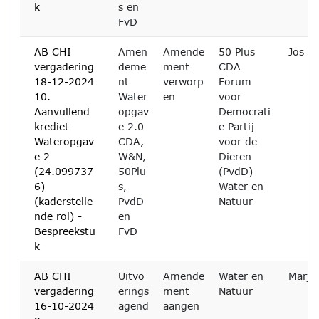
k
s en
FvD
AB CHI
Amen
Amende
50 Plus
Jos B
vergadering
deme
ment
CDA
18-12-2024
nt
verworp
Forum
10.
Water
en
voor
Aanvullend
opgav
Democrati
krediet
e 2.0
e Partij
Wateropgav
CDA,
voor de
e 2
W&N,
Dieren
(24.099737
50Plu
(PvdD)
6)
s,
Water en
(kaderstelle
PvdD
Natuur
nde rol) -
en
Bespreekstu
FvD
k
AB CHI
Uitvo
Amende
Water en
Marja
vergadering
erings
ment
Natuur
16-10-2024
agend
aangen