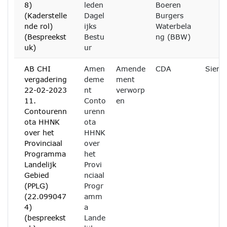
8)
leden
Boeren
(Kaderstelle
Dagel
Burgers
nde rol)
ijks
Waterbela
(Bespreekst
Bestu
ng (BBW)
uk)
ur
AB CHI
Amen
Amende
CDA
Siem 
vergadering
deme
ment
22-02-2023
nt
verworp
11.
Conto
en
Contourenn
urenn
ota HHNK
ota
over het
HHNK
Provinciaal
over
Programma
het
Landelijk
Provi
Gebied
nciaal
(PPLG)
Progr
(22.099047
amm
4)
a
(bespreekst
Lande