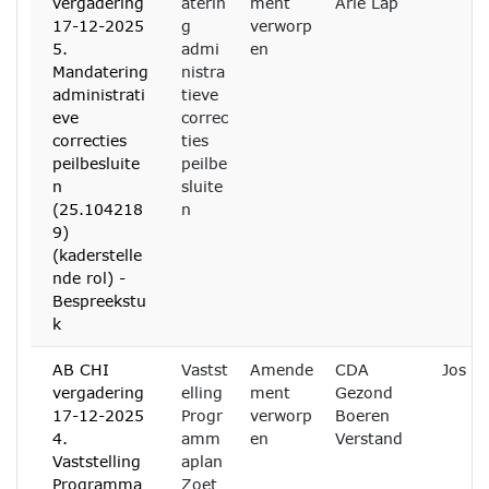
vergadering
aterin
ment
Arie Lap
17-12-2025
g
verworp
5.
admi
en
Mandatering
nistra
administrati
tieve
eve
correc
correcties
ties
peilbesluite
peilbe
n
sluite
(25.104218
n
9)
(kaderstelle
nde rol) -
Bespreekstu
k
AB CHI
Vastst
Amende
CDA
Jos B
vergadering
elling
ment
Gezond
17-12-2025
Progr
verworp
Boeren
4.
amm
en
Verstand
Vaststelling
aplan
Programma
Zoet