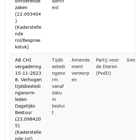
onroerende
aamh
zaken
eid
(22.093404
)
(Kaderstelle
nde
rol/Bespree
kstuk)
AB CHI
Tijdb
Amende
Partij voor
Simon
vergadering
estedi
ment
de Dieren
15-11-2023
ngsno
verworp
(PvdD)
8. Verhogen
rm
en
tijdsbestedi
vanaf
ngsnorm
datu
leden
m
Dagelijks
beslui
Bestuur
t
(23.098420
5)
(Kaderstelle
nde rol)