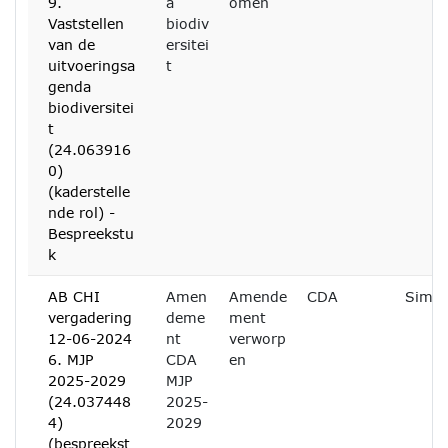
9.
a
omen
Vaststellen
biodiv
van de
ersitei
uitvoeringsa
t
genda
biodiversitei
t
(24.063916
0)
(kaderstelle
nde rol) -
Bespreekstu
k
AB CHI
Amen
Amende
CDA
Simon
vergadering
deme
ment
12-06-2024
nt
verworp
6. MJP
CDA
en
2025-2029
MJP
(24.037448
2025-
4)
2029
(bespreekst