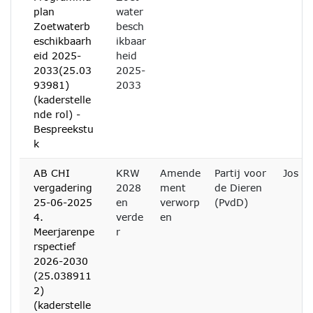
plan
water
Zoetwaterb
besch
eschikbaarh
ikbaar
eid 2025-
heid
2033(25.03
2025-
93981)
2033
(kaderstelle
nde rol) -
Bespreekstu
k
AB CHI
KRW
Amende
Partij voor
Jos B
vergadering
2028
ment
de Dieren
25-06-2025
en
verworp
(PvdD)
4.
verde
en
Meerjarenpe
r
rspectief
2026-2030
(25.038911
2)
(kaderstelle