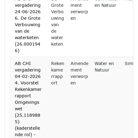
vergadering
Grote
ment
en Natuur
24-06-2026
Verbo
verworp
6. De Grote
uwing
en
Verbouwing
van
van de
de
waterketen
water
(26.000194
keten
6)
AB CHI
Reken
Amende
Water en
Simon
vergadering
kame
ment
Natuur
04-02-2026
rrapp
verworp
4. Voorstel
ort
en
Rekenkamer
rapport
Omgevings
wet
(25.118988
5)
(kaderstelle
nde rol) -