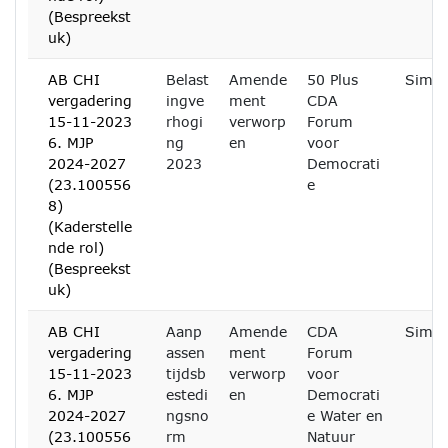
(Bespreekst
uk)
AB CHI
Belast
Amende
50 Plus
Simon
vergadering
ingve
ment
CDA
15-11-2023
rhogi
verworp
Forum
6. MJP
ng
en
voor
2024-2027
2023
Democrati
(23.100556
e
8)
(Kaderstelle
nde rol)
(Bespreekst
uk)
AB CHI
Aanp
Amende
CDA
Simon
vergadering
assen
ment
Forum
15-11-2023
tijdsb
verworp
voor
6. MJP
estedi
en
Democrati
2024-2027
ngsno
e Water en
(23.100556
rm
Natuur