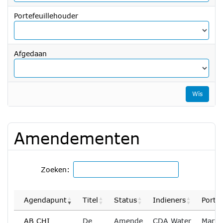
Portefeuillehouder
Afgedaan
Wis
Amendementen
Zoeken:
Agendapunt
Titel
Status
Indieners
Portef
AB CHI
De
Amende
CDA Water
Marja