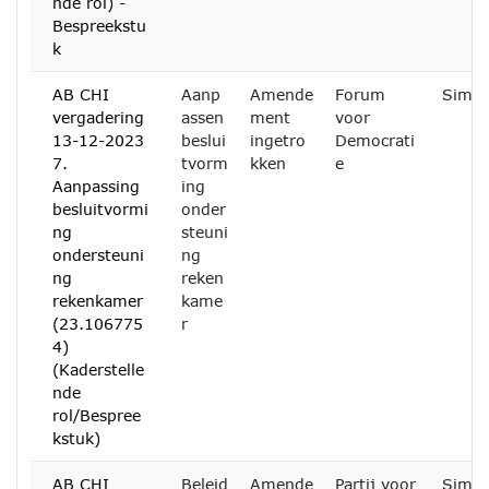
nde rol) -
Bespreekstu
k
AB CHI
Aanp
Amende
Forum
Simon
vergadering
assen
ment
voor
13-12-2023
beslui
ingetro
Democrati
7.
tvorm
kken
e
Aanpassing
ing
besluitvormi
onder
ng
steuni
ondersteuni
ng
ng
reken
rekenkamer
kame
(23.106775
r
4)
(Kaderstelle
nde
rol/Bespree
kstuk)
AB CHI
Beleid
Amende
Partij voor
Simon