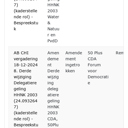
7)
HHNK
(kaderstelle
2003
nde rol) -
Water
Bespreekstu
&
k
Natuu
r en
PvdD
AB CHI
Amen
Amende
50 Plus
Remc
vergadering
deme
ment
CDA
18-12-2024
nt
ingetro
Forum
8. Derde
Derde
kken
voor
wijziging
wijzig
Democrati
Delegatiere
ing
e
geling
deleg
HHNK 2003
atiere
(24.093264
geling
7)
HHNK
(kaderstelle
2003
nde rol) -
CDA,
Bespreekstu
50Plu