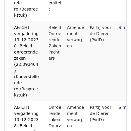
nde
ersitei
rol/Bespree
t
kstuk)
AB CHI
Beleid
Amende
Partij voor
Simon
vergadering
Onroe
ment
de Dieren
13-12-2023
rende
verworp
(PvdD)
8. Beleid
Zaken
en
onroerende
Pacht
zaken
ers
(22.093404
)
(Kaderstelle
nde
rol/Bespree
kstuk)
AB CHI
Onroe
Amende
Partij voor
Simon
vergadering
rende
ment
de Dieren
13-12-2023
zaken
verworp
(PvdD)
8. Beleid
Duurz
en