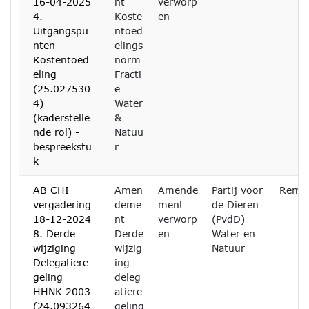
16-04-2025
nt
verworp
4.
Koste
en
Uitgangspu
ntoed
nten
elings
Kostentoed
norm
eling
Fracti
(25.027530
e
4)
Water
(kaderstelle
&
nde rol) -
Natuu
bespreekstu
r
k
AB CHI
Amen
Amende
Partij voor
Remc
vergadering
deme
ment
de Dieren
18-12-2024
nt
verworp
(PvdD)
8. Derde
Derde
en
Water en
wijziging
wijzig
Natuur
Delegatiere
ing
geling
deleg
HHNK 2003
atiere
(24.093264
geling