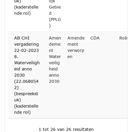
uk)
lijk
(kaderstelle
Gebie
nde rol)
d
(PPLG
)
AB CHI
Amen
Amende
CDA
Rob 
vergadering
deme
ment
22-02-2023
nt
verworp
8.
Water
en
Waterveiligh
veilig
eid anno
heid
2030
anno
(22.068054
2030
2)
(bespreekst
uk)
(kaderstelle
nde rol)
1 tot 26 van 26 resultaten