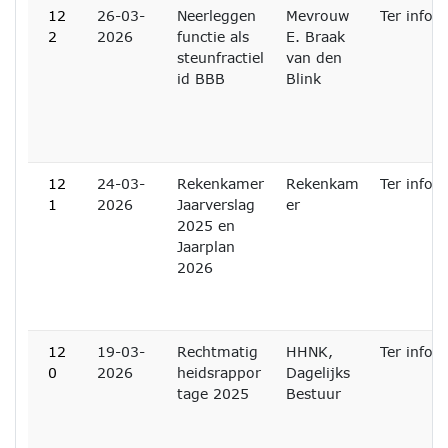
12
26-03-
Neerleggen
Mevrouw
Ter infor
2
2026
functie als
E. Braak
steunfractiel
van den
id BBB
Blink
12
24-03-
Rekenkamer
Rekenkam
Ter infor
1
2026
Jaarverslag
er
2025 en
Jaarplan
2026
12
19-03-
Rechtmatig
HHNK,
Ter infor
0
2026
heidsrappor
Dagelijks
tage 2025
Bestuur