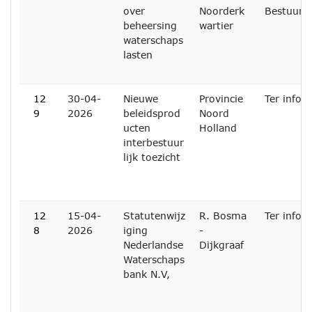
over
Noorderk
Bestuur
beheersing
wartier
waterschaps
lasten
12
30-04-
Nieuwe
Provincie
Ter infor
9
2026
beleidsprod
Noord
ucten
Holland
interbestuur
lijk toezicht
12
15-04-
Statutenwijz
R. Bosma
Ter infor
8
2026
iging
-
Nederlandse
Dijkgraaf
Waterschaps
bank N.V,