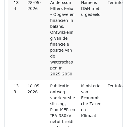
13
28-05-
Andersson
Namens
Ter infor
4
2026
Elffers Felix
D&H met
- Opgave en
u gedeeld
financien in
balans.
Ontwikkelin
g van de
financiele
positie van
de
Waterschap
pen in
2025-2050
13
18-05-
Publicatie
Ministerie
Ter infor
3
2026
ontwerp-
van
voorkeursbe
Economis
slissing,
che Zaken
Plan-MER en
en
IEA 380kV-
Klimaat
netuitbreidi