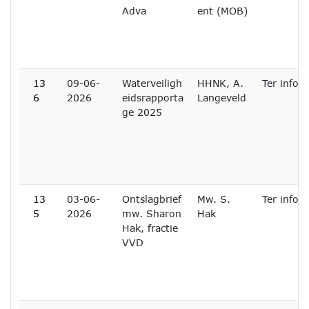
Adva
ent (MOB)
13
09-06-
Waterveiligh
HHNK, A.
Ter infor
6
2026
eidsrapporta
Langeveld
ge 2025
13
03-06-
Ontslagbrief
Mw. S.
Ter infor
5
2026
mw. Sharon
Hak
Hak, fractie
VVD