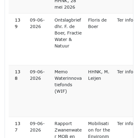
HHNK, 28
mei 2026
13
09-06-
Ontslagbrief
Floris de
Ter infor
9
2026
dhr. F. de
Boer
Boer, Fractie
Water &
Natuur
13
09-06-
Memo
HHNK, M.
Ter infor
8
2026
Waterinnova
Leijen
tiefonds
(WIF)
13
09-06-
Rapport
Mobilisati
Ter infor
7
2026
Zwanenwate
on for the
r MOB en
Environm