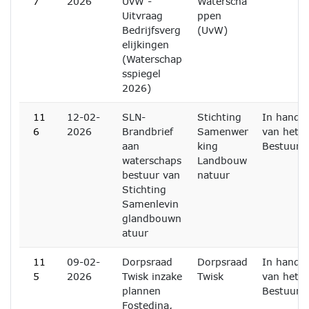
7
2026
UvW -
Waterscha
Uitvraag
ppen
Bedrijfsverg
(UvW)
elijkingen
(Waterschap
sspiegel
2026)
11
12-02-
SLN-
Stichting
In handen
6
2026
Brandbrief
Samenwer
van het D
aan
king
Bestuur
waterschaps
Landbouw
bestuur van
natuur
Stichting
Samenlevin
glandbouwn
atuur
11
09-02-
Dorpsraad
Dorpsraad
In handen
5
2026
Twisk inzake
Twisk
van het D
plannen
Bestuur
Fostedina,