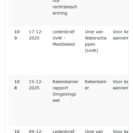
hte
rechtsbesch
erming
10
17-12-
Ledenbrief
Unie van
Voor ken
9
2025
UvW -
Waterscha
aanneme
Mestbeleid
ppen
(UvW)
10
15-12-
Rekenkamer
Rekenkam
Voor ken
8
2025
rapport
er
aanneme
Omgevings
wet
10
09-12-
Ledenbrief
Unie van
Voor ken