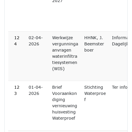
2027
12
02-04-
Werkwijze
HHNK, J.
Informati
4
2026
vergunninga
Beemster
Dagelijks
anvragen
boer
waterinfiltra
tiesystemen
(WIS)
12
01-04-
Brief
Stichting
Ter infor
3
2026
Vooraankon
Waterproe
diging
f
vernieuwing
huisvesting
Waterproef