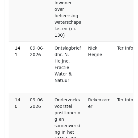
inwoner
over
beheersing
waterschaps
lasten (nr.
130)
14
09-06-
Ontslagbrief
Niek
Ter infor
1
2026
dhr. N.
Heijne
Heijne,
Fractie
Water &
Natuur
14
09-06-
Onderzoeks
Rekenkam
Ter infor
0
2026
voorstel
er
positionerin
g en
samenwerki
ng in het