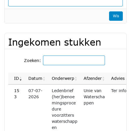
Wis
Ingekomen stukken
Zoeken:
ID
Datum
Onderwerp
Afzender
Advies a
15
07-07-
Ledenbrief
Unie van
Ter infor
3
2026
(her)benoe
Waterscha
mingsproce
ppen
dure
voorzitters
waterschapp
en