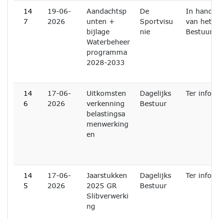
14
19-06-
Aandachtsp
De
In handen
7
2026
unten +
Sportvisu
van het D
bijlage
nie
Bestuur
Waterbeheer
programma
2028-2033
14
17-06-
Uitkomsten
Dagelijks
Ter infor
6
2026
verkenning
Bestuur
belastingsa
menwerking
en
14
17-06-
Jaarstukken
Dagelijks
Ter infor
5
2026
2025 GR
Bestuur
Slibverwerki
ng