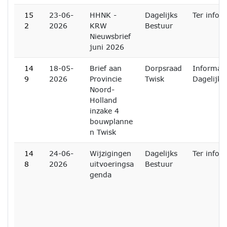
15
23-06-
HHNK -
Dagelijks
Ter infor
2
2026
KRW
Bestuur
Nieuwsbrief
juni 2026
14
18-05-
Brief aan
Dorpsraad
Informati
9
2026
Provincie
Twisk
Dagelijks
Noord-
Holland
inzake 4
bouwplanne
n Twisk
14
24-06-
Wijzigingen
Dagelijks
Ter infor
8
2026
uitvoeringsa
Bestuur
genda