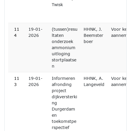
Twisk
11
19-01-
(tussen)resu
HHNK, J.
Voor ken
4
2026
ltaten
Beemster
aanneme
onderzoek
boer
ammonium
uitloging
stortplaatse
n
11
19-01-
Informeren
HHNK, A.
Voor ken
3
2026
afronding
Langeveld
aanneme
project
dijkversterki
ng
Durgerdam
en
toekomstpe
rspectief