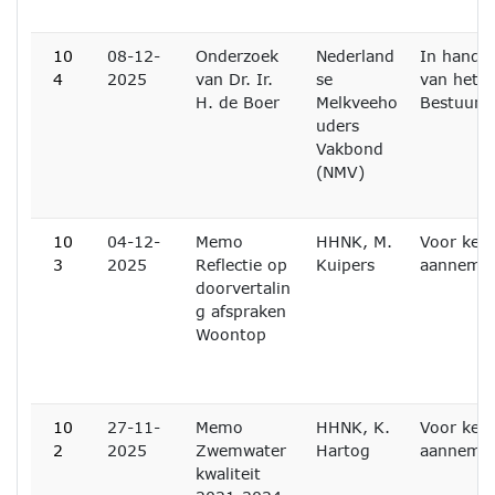
10
08-12-
Onderzoek
Nederland
In handen
4
2025
van Dr. Ir.
se
van het D
H. de Boer
Melkveeho
Bestuur
uders
Vakbond
(NMV)
10
04-12-
Memo
HHNK, M.
Voor ken
3
2025
Reflectie op
Kuipers
aanneme
doorvertalin
g afspraken
Woontop
10
27-11-
Memo
HHNK, K.
Voor ken
2
2025
Zwemwater
Hartog
aanneme
kwaliteit