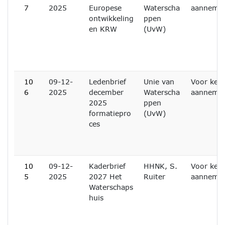
7
2025
Europese
Waterscha
aanneme
ontwikkeling
ppen
en KRW
(UvW)
10
09-12-
Ledenbrief
Unie van
Voor ken
6
2025
december
Waterscha
aanneme
2025
ppen
formatiepro
(UvW)
ces
10
09-12-
Kaderbrief
HHNK, S.
Voor ken
5
2025
2027 Het
Ruiter
aanneme
Waterschaps
huis