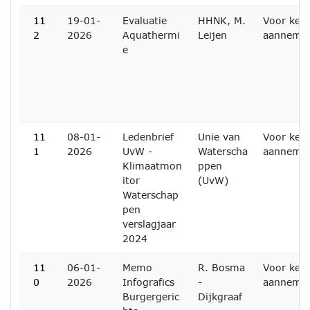
11
19-01-
Evaluatie
HHNK, M.
Voor ken
2
2026
Aquathermi
Leijen
aanneme
e
11
08-01-
Ledenbrief
Unie van
Voor ken
1
2026
UvW -
Waterscha
aanneme
Klimaatmon
ppen
itor
(UvW)
Waterschap
pen
verslagjaar
2024
11
06-01-
Memo
R. Bosma
Voor ken
0
2026
Infografics
-
aanneme
Burgergeric
Dijkgraaf