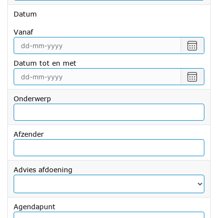
Datum
vanaf
Selecte
een
Datum tot en met
datum
vanaf
Selecte
een
datum
Onderwerp
tot
en
met
Afzender
Advies afdoening
Agendapunt