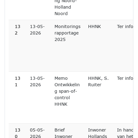
ng Noord-
Holland
Noord
13
13-05-
Monitorings
HHNK
Ter infor
2
2026
rapportage
2025
13
13-05-
Memo
HHNK, S.
Ter infor
1
2026
Ontwikkelin
Ruiter
g span-of-
control
HHNK
13
05-05-
Brief
Inwoner
In handen
0
2026
Inwoner
Hollands
van het D