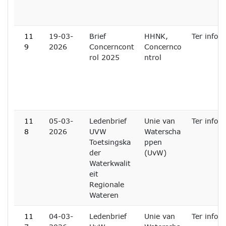
11
19-03-
Brief
HHNK,
Ter infor
9
2026
Concerncont
Concernco
rol 2025
ntrol
11
05-03-
Ledenbrief
Unie van
Ter infor
8
2026
UVW
Waterscha
Toetsingska
ppen
der
(UvW)
Waterkwalit
eit
Regionale
Wateren
11
04-03-
Ledenbrief
Unie van
Ter infor