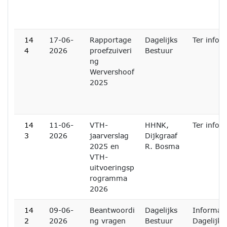
14
17-06-
Rapportage
Dagelijks
Ter infor
4
2026
proefzuiveri
Bestuur
ng
Wervershoof
2025
14
11-06-
VTH-
HHNK,
Ter infor
3
2026
jaarverslag
Dijkgraaf
2025 en
R. Bosma
VTH-
uitvoeringsp
rogramma
2026
14
09-06-
Beantwoordi
Dagelijks
Informati
2
2026
ng vragen
Bestuur
Dagelijks