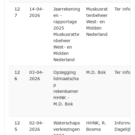
12
14-04-
Jaarrekening
Muskusrat
Ter infor
7
2026
en -
tenbeheer
rapportage
West- en
2025
Midden
Muskusratte
Nederland
nbeheer
West- en
Midden
Nederland
12
03-04-
Opzegging
M.D. Bok
Ter infor
6
2026
lidmaatscha
p
rekenkamer
HHNK -
M.D. Bok
12
02-04-
Waterschaps
HHNK, R.
Informati
5
2026
verkiezingen
Bosma
Dagelijks