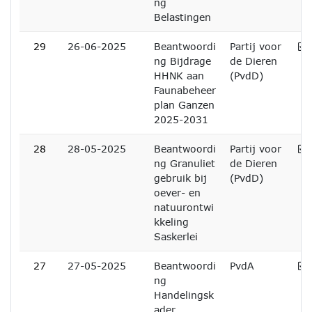
ng
Belastingen
A
29
26-06-2025
Beantwoordi
Partij voor
ng Bijdrage
de Dieren
HHNK aan
(PvdD)
Faunabeheer
plan Ganzen
2025-2031
A
28
28-05-2025
Beantwoordi
Partij voor
ng Granuliet
de Dieren
gebruik bij
(PvdD)
oever- en
natuurontwi
kkeling
Saskerlei
A
27
27-05-2025
Beantwoordi
PvdA
ng
Handelingsk
ader