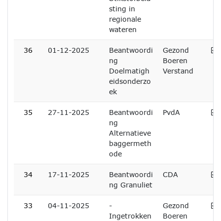
sting in
regionale
wateren
A
36
01-12-2025
Beantwoordi
Gezond
ng
Boeren
Doelmatigh
Verstand
eidsonderzo
ek
A
35
27-11-2025
Beantwoordi
PvdA
ng
Alternatieve
baggermeth
ode
A
34
17-11-2025
Beantwoordi
CDA
ng Granuliet
A
33
04-11-2025
-
Gezond
Ingetrokken
Boeren