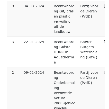
A
9
04-03-2024
Beantwoordi
Partij voor
ng Gif, pfas
de Dieren
en plastic
(PvdD)
vervuiling
uit de
landbouw
A
3
22-01-2024
Beantwoordi
Boeren
ng Gidsrol
Burgers
HHNK in
Waterbela
Aquathermi
ng (BBW)
e
A
2
09-01-2024
Beantwoordi
Partij voor
ng
de Dieren
Onderbemal
(PvdD)
ing
Veenweide
Natura
2000-gebied
Kwadijk