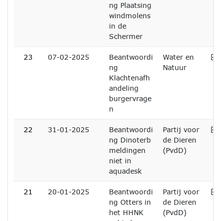
ng Plaatsing
windmolens
in de
Schermer
A
23
07-02-2025
Beantwoordi
Water en
ng
Natuur
Klachtenafh
andeling
burgervrage
n
A
22
31-01-2025
Beantwoordi
Partij voor
ng Dinoterb
de Dieren
meldingen
(PvdD)
niet in
aquadesk
A
21
20-01-2025
Beantwoordi
Partij voor
ng Otters in
de Dieren
het HHNK
(PvdD)