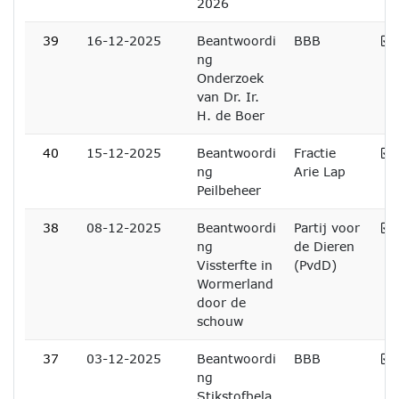
2026
A
39
16-12-2025
Beantwoordi
BBB
ng
Onderzoek
van Dr. Ir.
H. de Boer
A
40
15-12-2025
Beantwoordi
Fractie
ng
Arie Lap
Peilbeheer
A
38
08-12-2025
Beantwoordi
Partij voor
ng
de Dieren
Vissterfte in
(PvdD)
Wormerland
door de
schouw
A
37
03-12-2025
Beantwoordi
BBB
ng
Stikstofbela