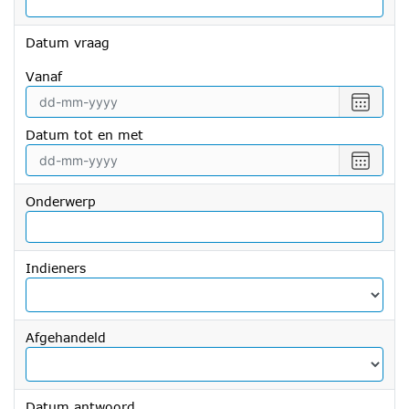
Datum vraag
vanaf
Selecte
een
Datum tot en met
datum
vanaf
Selecte
een
datum
Onderwerp
tot
en
met
Indieners
Afgehandeld
Datum antwoord