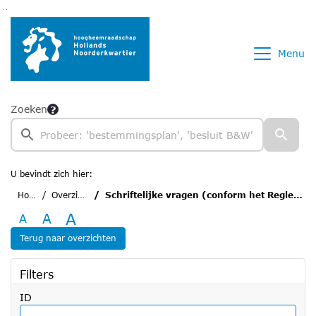
Ga naar de inhoud van deze pagina
Ga naar het zoeken
Ga naar het menu
Menu
Zoeken
U bevindt zich hier:
Home
Overzichten
Schriftelijke vragen (conform het Reglement van Orde)
A
A
A
Terug naar overzichten
Filters
ID