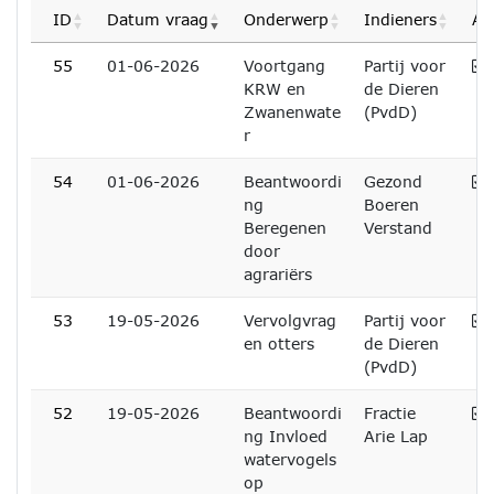
ID
Datum vraag
Onderwerp
Indieners
Af
A
55
01-06-2026
Voortgang
Partij voor
KRW en
de Dieren
Zwanenwate
(PvdD)
r
A
54
01-06-2026
Beantwoordi
Gezond
ng
Boeren
Beregenen
Verstand
door
agrariërs
A
53
19-05-2026
Vervolgvrag
Partij voor
en otters
de Dieren
(PvdD)
A
52
19-05-2026
Beantwoordi
Fractie
ng Invloed
Arie Lap
watervogels
op