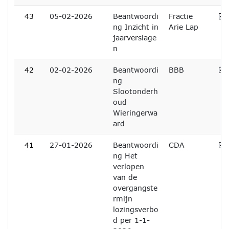
A
43
05-02-2026
Beantwoordi
Fractie
ng Inzicht in
Arie Lap
jaarverslage
n
A
42
02-02-2026
Beantwoordi
BBB
ng
Slootonderh
oud
Wieringerwa
ard
A
41
27-01-2026
Beantwoordi
CDA
ng Het
verlopen
van de
overgangste
rmijn
lozingsverbo
d per 1-1-