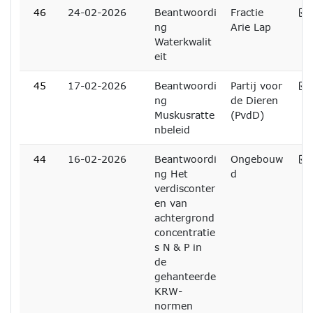
A
46
24-02-2026
Beantwoordi
Fractie
ng
Arie Lap
Waterkwalit
eit
A
45
17-02-2026
Beantwoordi
Partij voor
ng
de Dieren
Muskusratte
(PvdD)
nbeleid
A
44
16-02-2026
Beantwoordi
Ongebouw
ng Het
d
verdisconter
en van
achtergrond
concentratie
s N & P in
de
gehanteerde
KRW-
normen