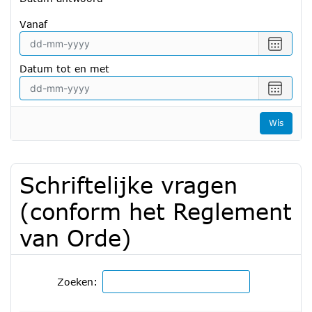
vanaf
Selecte
een
Datum tot en met
datum
vanaf
Selecte
een
datum
Wis
tot
en
met
Schriftelijke vragen
(conform het Reglement
van Orde)
Zoeken: