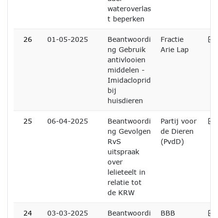
wateroverlas
t beperken
A
26
01-05-2025
Beantwoordi
Fractie
ng Gebruik
Arie Lap
antivlooien
middelen -
Imidacloprid
bij
huisdieren
A
25
06-04-2025
Beantwoordi
Partij voor
ng Gevolgen
de Dieren
RvS
(PvdD)
uitspraak
over
lelieteelt in
relatie tot
de KRW
A
24
03-03-2025
Beantwoordi
BBB