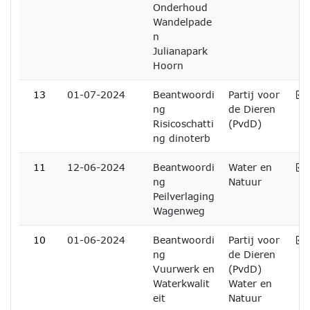
Onderhoud
Wandelpade
n
Julianapark
Hoorn
A
13
01-07-2024
Beantwoordi
Partij voor
ng
de Dieren
Risicoschatti
(PvdD)
ng dinoterb
A
11
12-06-2024
Beantwoordi
Water en
ng
Natuur
Peilverlaging
Wagenweg
A
10
01-06-2024
Beantwoordi
Partij voor
ng
de Dieren
Vuurwerk en
(PvdD)
Waterkwalit
Water en
eit
Natuur