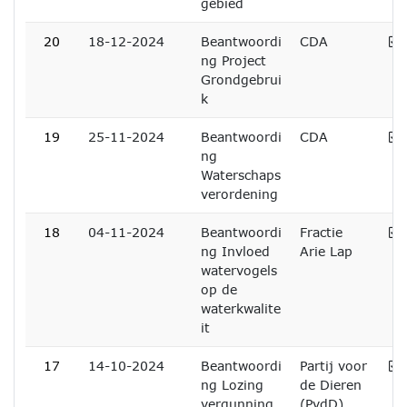
gebied
A
20
18-12-2024
Beantwoordi
CDA
ng Project
Grondgebrui
k
A
19
25-11-2024
Beantwoordi
CDA
ng
Waterschaps
verordening
A
18
04-11-2024
Beantwoordi
Fractie
ng Invloed
Arie Lap
watervogels
op de
waterkwalite
it
A
17
14-10-2024
Beantwoordi
Partij voor
ng Lozing
de Dieren
vergunning
(PvdD)