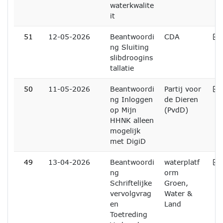
waterkwalite
it
A
51
12-05-2026
Beantwoordi
CDA
ng Sluiting
slibdroogins
tallatie
A
50
11-05-2026
Beantwoordi
Partij voor
ng Inloggen
de Dieren
op Mijn
(PvdD)
HHNK alleen
mogelijk
met DigiD
A
49
13-04-2026
Beantwoordi
waterplatf
ng
orm
Schriftelijke
Groen,
vervolgvrag
Water &
en
Land
Toetreding