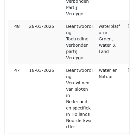
Verbonden
Partij
Verdygo
A
48
26-03-2026
Beantwoordi
waterplatf
ng
orm
Toetreding
Groen,
verbonden
Water &
partij
Land
Verdygo
A
47
16-03-2026
Beantwoordi
Water en
ng
Natuur
Verdwijnen
van sloten
in
Nederland,
en specifiek
in Hollands
Noorderkwa
rtier