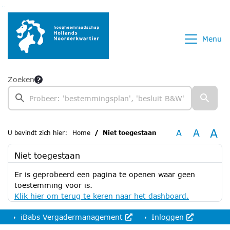
Ga naar de inhoud van deze pagina
Ga naar het zoeken
Ga naar het menu
Menu
Zoeken
A
A
A
U bevindt zich hier:
Home
Niet toegestaan
Niet toegestaan
Er is geprobeerd een pagina te openen waar geen
toestemming voor is.
Klik hier om terug te keren naar het dashboard.
iBabs Vergadermanagement
Inloggen