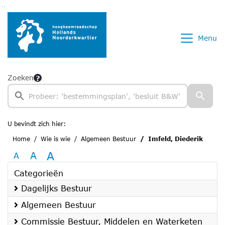
Ga naar de inhoud van deze pagina
Ga naar het zoeken
Ga naar het menu
Menu
Zoeken
U bevindt zich hier:
Home
Wie is wie
Algemeen Bestuur
Imfeld, Diederik
A
A
A
Categorieën
Dagelijks Bestuur
Algemeen Bestuur
Commissie Bestuur, Middelen en Waterketen