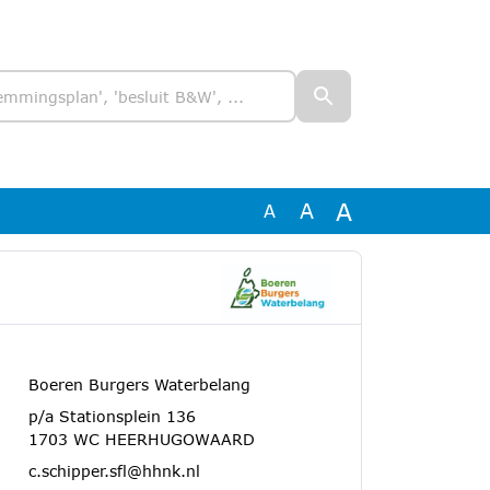
A
A
A
Boeren Burgers Waterbelang
p/a Stationsplein 136
1703 WC HEERHUGOWAARD
c.schipper.sfl@hhnk.nl