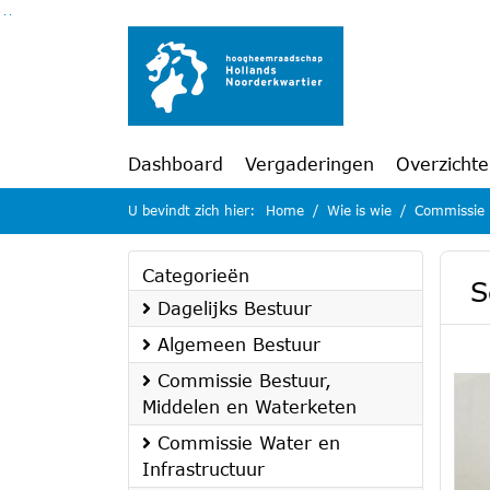
Ga naar de inhoud van deze pagina
Ga naar het zoeken
Ga naar het menu
Dashboard
Vergaderingen
Overzicht
U bevindt zich hier:
Home
Wie is wie
Commissie 
Categorieën
S
Dagelijks Bestuur
Algemeen Bestuur
Commissie Bestuur,
Middelen en Waterketen
Commissie Water en
Infrastructuur