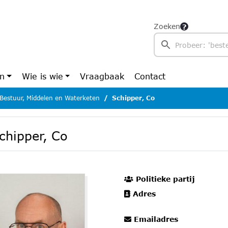
Zoeken
en
Wie is wie
Vraagbaak
Contact
Bestuur, Middelen en Waterketen
Schipper, Co
chipper, Co
Politieke partij
Adres
Emailadres