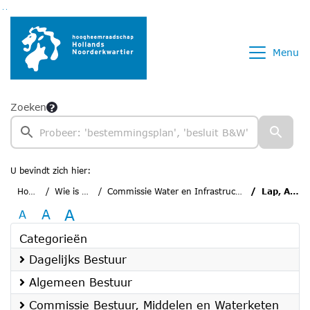
Ga naar de inhoud van deze pagina
Ga naar het zoeken
Ga naar het menu
Menu
Zoeken
U bevindt zich hier:
Home
Wie is wie
Commissie Water en Infrastructuur
Lap, Arie
A
A
A
Categorieën
Dagelijks Bestuur
Algemeen Bestuur
Commissie Bestuur, Middelen en Waterketen