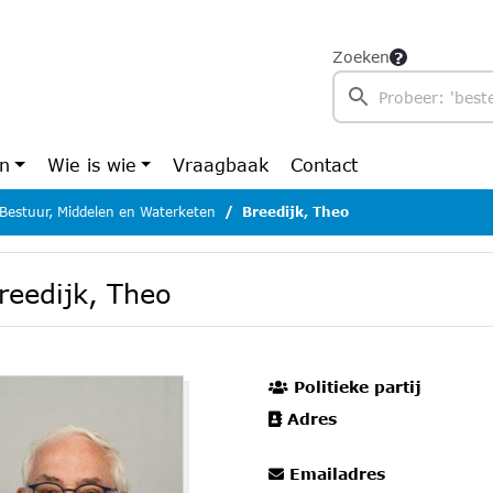
Zoeken
en
Wie is wie
Vraagbaak
Contact
Bestuur, Middelen en Waterketen
Breedijk, Theo
reedijk, Theo
Politieke partij
Adres
Emailadres