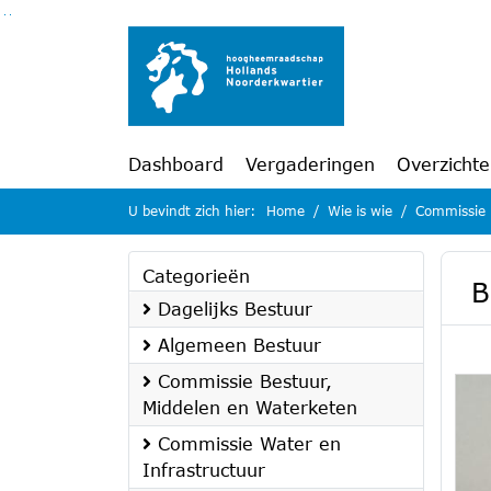
Ga naar de inhoud van deze pagina
Ga naar het zoeken
Ga naar het menu
Dashboard
Vergaderingen
Overzicht
U bevindt zich hier:
Home
Wie is wie
Commissie 
Categorieën
B
Dagelijks Bestuur
Algemeen Bestuur
Commissie Bestuur,
Middelen en Waterketen
Commissie Water en
Infrastructuur