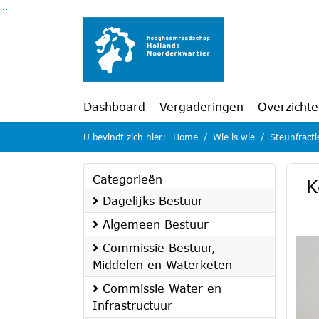
Ga naar de inhoud van deze pagina
Ga naar het zoeken
Ga naar het menu
Dashboard
Vergaderingen
Overzicht
U bevindt zich hier:
Home
Wie is wie
Steunfracti
Categorieën
K
Dagelijks Bestuur
Algemeen Bestuur
Commissie Bestuur,
Middelen en Waterketen
Commissie Water en
Infrastructuur