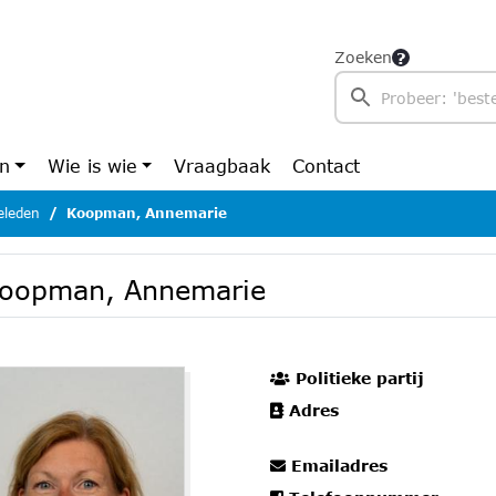
Zoeken
en
Wie is wie
Vraagbaak
Contact
eleden
Koopman, Annemarie
oopman, Annemarie
Politieke partij
Adres
Emailadres