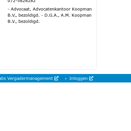
072-5828282
- Advocaat, Advocatenkantoor Koopman
B.V., bezoldigd. - D.G.A., A.M. Koopman
B.V., bezoldigd.
abs Vergadermanagement
Inloggen