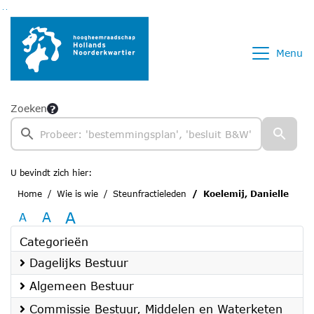
Ga naar de inhoud van deze pagina
Ga naar het zoeken
Ga naar het menu
Menu
Zoeken
U bevindt zich hier:
Home
Wie is wie
Steunfractieleden
Koelemij, Danielle
A
A
A
Categorieën
Dagelijks Bestuur
Algemeen Bestuur
Commissie Bestuur, Middelen en Waterketen