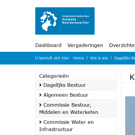
Ga naar de inhoud van deze pagina
Ga naar het zoeken
Ga naar het menu
Dashboard
Vergaderingen
Overzicht
U bevindt zich hier:
Home
Wie is wie
Dagelijks B
K
Categorieën
Dagelijks Bestuur
Algemeen Bestuur
Commissie Bestuur,
Middelen en Waterketen
Commissie Water en
Infrastructuur