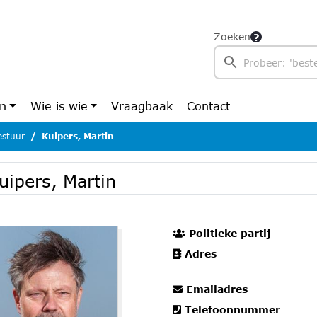
Zoeken
en
Wie is wie
Vraagbaak
Contact
estuur
Kuipers, Martin
uipers, Martin
Politieke partij
Adres
Emailadres
Telefoonnummer