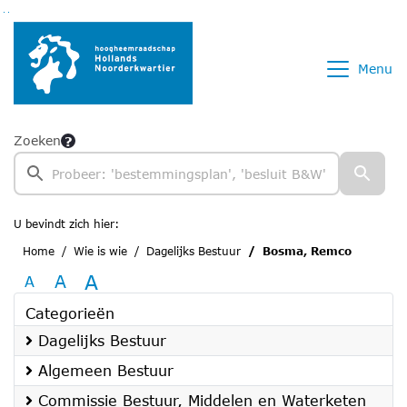
Ga naar de inhoud van deze pagina
Ga naar het zoeken
Ga naar het menu
Menu
Zoeken
U bevindt zich hier:
Home
Wie is wie
Dagelijks Bestuur
Bosma, Remco
A
A
A
Categorieën
Dagelijks Bestuur
Algemeen Bestuur
Commissie Bestuur, Middelen en Waterketen