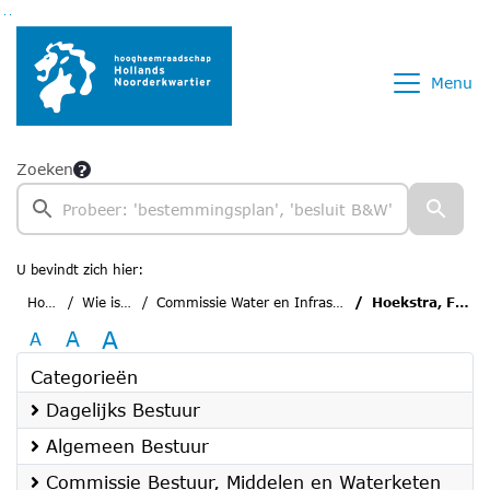
Ga naar de inhoud van deze pagina
Ga naar het zoeken
Ga naar het menu
Menu
Zoeken
U bevindt zich hier:
Home
Wie is wie
Commissie Water en Infrastructuur
Hoekstra, Franke
A
A
A
Categorieën
Dagelijks Bestuur
Algemeen Bestuur
Commissie Bestuur, Middelen en Waterketen