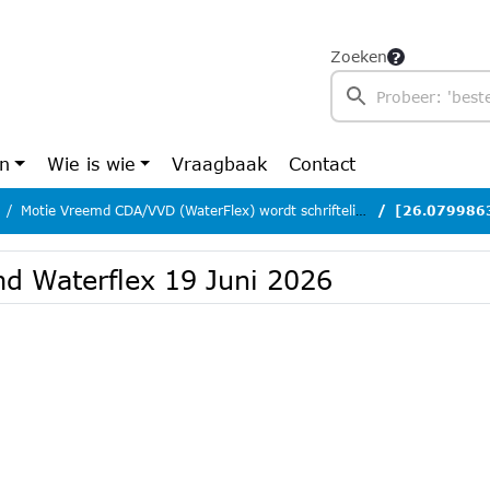
Zoeken
en
Wie is wie
Vraagbaak
Contact
Motie Vreemd CDA/VVD (WaterFlex) wordt schriftelijke uitleg
[26.0799863] M
d Waterflex 19 Juni 2026