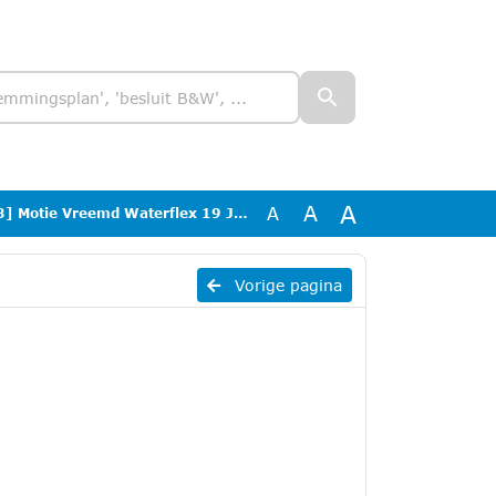
A
A
A
otie Vreemd Waterflex 19 Juni 2026
Vorige pagina