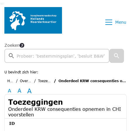
Ga naar de inhoud van deze pagina
Ga naar het zoeken
Ga naar het menu
Menu
Zoeken
U bevindt zich hier:
Home
Overzichten
Toezeggingen
Onderdeel KRW consequenties opnemen in CHI voorstellen
A
A
A
Toezeggingen
Onderdeel KRW consequenties opnemen in CHI
voorstellen
ID