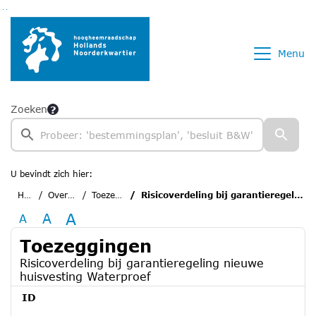
Ga naar de inhoud van deze pagina
Ga naar het zoeken
Ga naar het menu
Menu
Zoeken
U bevindt zich hier:
Home
Overzichten
Toezeggingen
Risicoverdeling bij garantieregeling nieuwe huisvesting Waterproef
A
A
A
Toezeggingen
Risicoverdeling bij garantieregeling nieuwe
huisvesting Waterproef
ID