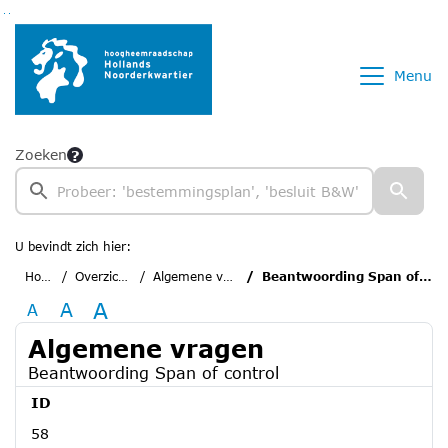
Ga naar de inhoud van deze pagina
Ga naar het zoeken
Ga naar het menu
Menu
Zoeken
U bevindt zich hier:
Home
Overzichten
Algemene vragen
Beantwoording Span of control
A
A
A
Algemene vragen
Beantwoording Span of control
ID
58