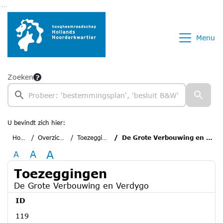
Ga naar de inhoud van deze pagina
Ga naar het zoeken
Ga naar het menu
Menu
Zoeken
U bevindt zich hier:
Home
Overzichten
Toezeggingen
De Grote Verbouwing en Verdygo
A
A
A
Toezeggingen
De Grote Verbouwing en Verdygo
ID
119