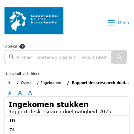
Ga naar de inhoud van deze pagina
Ga naar het zoeken
Ga naar het menu
Menu
Zoeken
U bevindt zich hier:
Home
Overzichten
Ingekomen stukken
Rapport deskresearch doelmatigheid 2025
A
A
A
Ingekomen stukken
Rapport deskresearch doelmatigheid 2025
ID
74