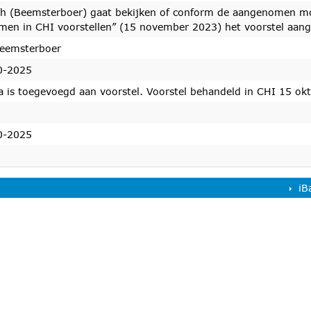
fh (Beemsterboer) gaat bekijken of conform de aangenomen mo
en in CHI voorstellen” (15 november 2023) het voorstel aang
Beemsterboer
0-2025
a is toegevoegd aan voorstel. Voorstel behandeld in CHI 15 ok
edaan
0-2025
iB