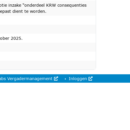
tie inzake “onderdeel KRW consequenties
epast dient te worden.
tober 2025.
abs Vergadermanagement
Inloggen