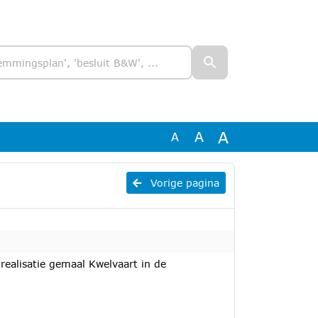
A
A
A
Vorige pagina
 realisatie gemaal Kwelvaart in de