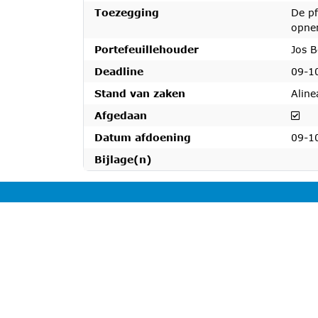
Toezegging
De p
opnem
Portefeuillehouder
Jos 
Deadline
09-1
Stand van zaken
Aline
Afg
Afgedaan
Datum afdoening
09-1
Bijlage(n)