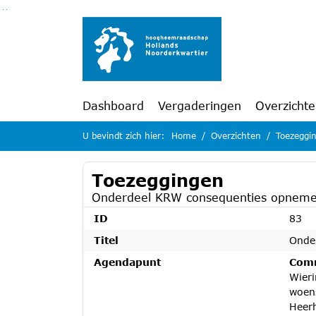
Ga naar de inhoud van deze pagina
Ga naar het zoeken
Ga naar het menu
Dashboard
Vergaderingen
Overzicht
U bevindt zich hier:
Home
Overzichten
Toezeggi
Toezeggingen
Onderdeel KRW consequenties opnemen
ID
83
Titel
Onde
Agendapunt
Comm
Wieri
woen
Heer