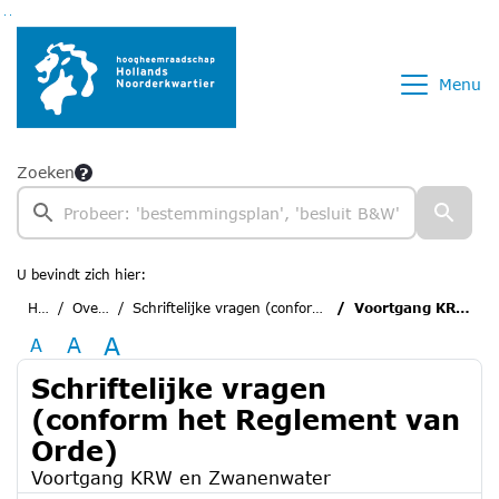
Ga naar de inhoud van deze pagina
Ga naar het zoeken
Ga naar het menu
Menu
Zoeken
U bevindt zich hier:
Home
Overzichten
Schriftelijke vragen (conform het Reglement van Orde)
Voortgang KRW en Zwanenwater
A
A
A
Schriftelijke vragen
(conform het Reglement van
Orde)
Voortgang KRW en Zwanenwater