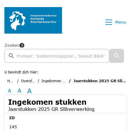
Ga naar de inhoud van deze pagina
Ga naar het zoeken
Ga naar het menu
Menu
Zoeken
U bevindt zich hier:
Home
Overzichten
Ingekomen stukken
Jaarstukken 2025 GR Slibverwerking
A
A
A
Ingekomen stukken
Jaarstukken 2025 GR Slibverwerking
ID
145