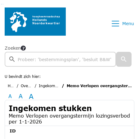
Ga naar de inhoud van deze pagina
Ga naar het zoeken
Ga naar het menu
Menu
Zoeken
U bevindt zich hier:
Home
Overzichten
Ingekomen stukken
Memo Verlopen overgangstermijn lozingsverbod per 1-1-2026
A
A
A
Ingekomen stukken
Memo Verlopen overgangstermijn lozingsverbod
per 1-1-2026
ID