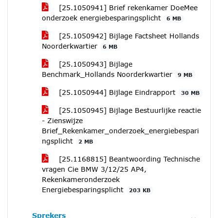
[25.1050941] Brief rekenkamer DoeMee
onderzoek energiebesparingsplicht
6 MB
[25.1050942] Bijlage Factsheet Hollands
Noorderkwartier
6 MB
[25.1050943] Bijlage
Benchmark_Hollands Noorderkwartier
9 MB
[25.1050944] Bijlage Eindrapport
30 MB
[25.1050945] Bijlage Bestuurlijke reactie
- Zienswijze
Brief_Rekenkamer_onderzoek_energiebespari
ngsplicht
2 MB
[25.1168815] Beantwoording Technische
vragen Cie BMW 3/12/25 AP4,
Rekenkameronderzoek
Energiebesparingsplicht
203 KB
Sprekers