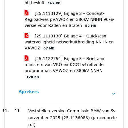
bij besluit
162 KB
[25.1113129] Bijlage 3 - Concept-
Regioadvies pVAWOZ en 380kV NNHN 90%-
versie voor Raden en Staten
52 MB
[25.1113130] Bijlage 4 - Quickscan
waterveiligheid netwerkuitbreiding NNHN en
VAWOZ
67 MB
[25.1122754] Bijlage 5 - Brief aan
ministers van VRO en KGG betreffende
programma’s VAWOZ en 380kV NNHN
128 KB
Sprekers
11
Vaststellen verslag Commissie BMW van 5
november 2025 (25.1136086) (procedurele
rol)