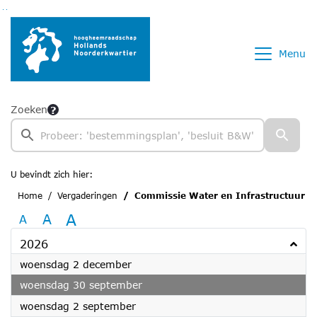
Ga naar de inhoud van deze pagina
Ga naar het zoeken
Ga naar het menu
Menu
Zoeken
U bevindt zich hier:
Home
Vergaderingen
Commissie Water en Infrastructuur
A
A
A
2026
2026
woensdag 2 december
2026
woensdag 30 september
2026
woensdag 2 september