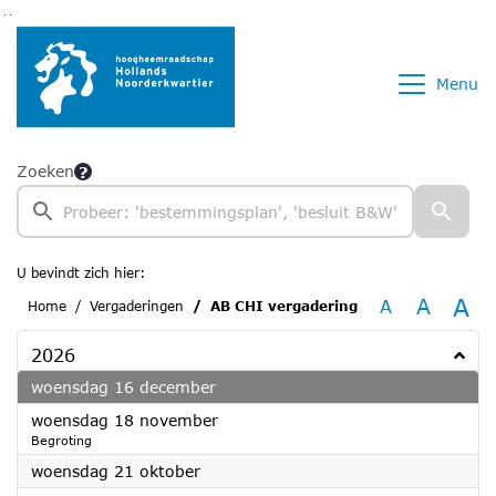
Ga naar de inhoud van deze pagina
Ga naar het zoeken
Ga naar het menu
Menu
Zoeken
U bevindt zich hier:
A
A
A
Home
Vergaderingen
AB CHI vergadering
2026
2026
woensdag 16 december
2026
woensdag 18 november
Begroting
2026
woensdag 21 oktober