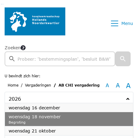
Ga naar de inhoud van deze pagina
Ga naar het zoeken
Ga naar het menu
Menu
Zoeken
U bevindt zich hier:
A
A
A
Home
Vergaderingen
AB CHI vergadering
2026
2026
woensdag 16 december
2026
woensdag 18 november
Begroting
2026
woensdag 21 oktober